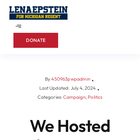
Skip
to
content
Toggle
Navigation
DONATE
Home
About
By
450963pwpadmin
▪
Contact
Last Updated: July 4, 2024
▪
Categories:
Campaign
,
Politics
We Hosted